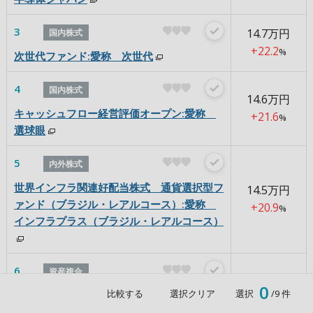
3
14.7
万円
国内株式
+22.2
%
次世代ファンド:愛称 次世代
4
国内株式
14.6
万円
キャッシュフロー経営評価オープン:愛称
+21.6
%
選球眼
5
内外株式
世界インフラ関連好配当株式 通貨選択型フ
14.5
万円
ァンド（ブラジル・レアルコース）:愛称
+20.9
%
インフラプラス（ブラジル・レアルコース）
6
資産複合
14.4
万円
0
比較する
選択クリア
選択
/9 件
ＭＬＰ関連証券ファンド（為替ヘッジなし）
+19.7
%