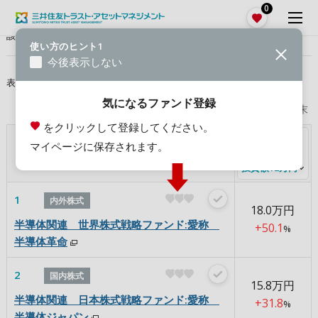
0
190
該当
件
1
2
3
使い方のヒント1
今後表示しない
表示順
積立運用実績（期間1年）
気になるファンド登録
運用期間：2025.8末～2026.7末
をクリックして登録してください。
積立運用実績
マイページに保存されます。
（期間1年）
投資額12万円
1
内外株式
18.0
万円
半導体関連 世界株式戦略ファンド:愛称
+50.1
%
半導体革命
2
国内株式
15.8
万円
半導体関連 日本株式戦略ファンド:愛称
+31.8
%
半導体ジャパン