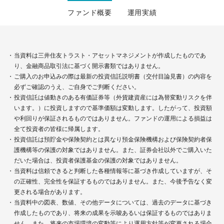
ファンド概要
運用実績
当資料は三井住友トラスト・アセットマネジメントが作成したものであ
り、金融商品取引法に基づく開示書類ではありません。
ご購入のお申込みの際は最新の投資信託説明書（交付目論見書）の内容を
必ずご確認のうえ、ご自身でご判断ください。
投資信託は値動きのある有価証券等（外貨建資産には為替変動リスクを伴
います。）に投資しますので基準価額は変動します。したがって、投資額
や利回りが保証されるものではありません。ファンドの運用による損益は
全て投資者の皆様に帰属します。
投資信託は預貯金や保険契約とは異なり預金保険機構および保険契約者保
護機構等の保護の対象ではありません。また、証券会社以外でご購入いた
だいた場合は、投資者保護基金の保護の対象ではありません。
当資料は信頼できると判断した各種情報等に基づき作成していますが、そ
の正確性、完全性を保証するものではありません。また、今後予告なく変
更される場合があります。
当資料中の図表、数値、その他データについては、過去のデータに基づき
作成したものであり、将来の成果を示唆あるいは保証するものではありま
せん。また、将来の市場環境の変動等により運用方針等が変更される場合