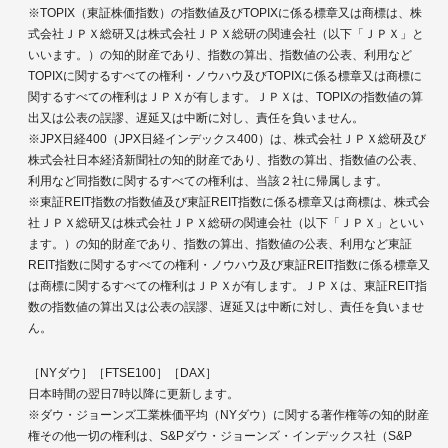
※TOPIX（東証株価指数）の指数値及びTOPIXに係る標章又は商標は、株
式会社ＪＰＸ総研又は株式会社ＪＰＸ総研の関連会社（以下「ＪＰＸ」と
いいます。）の知的財産であり、指数の算出、指数値の公表、利用など
TOPIXに関するすべての権利・ノウハウ及びTOPIXに係る標章又は商標に
関するすべての権利はＪＰＸが有します。ＪＰＸは、TOPIXの指数値の算
出又は公表の誤謬、遅延又は中断に対し、責任を負いません。
※JPX日経400（JPX日経インデックス400）は、株式会社ＪＰＸ総研及び
株式会社日本経済新聞社の知的財産であり、指数の算出、指数値の公表、
利用など同指数に関するすべての権利は、当該２社に帰属します。
※東証REIT指数の指数値及び東証REIT指数に係る標章又は商標は、株式会
社ＪＰＸ総研又は株式会社ＪＰＸ総研の関連会社（以下「ＪＰＸ」といい
ます。）の知的財産であり、指数の算出、指数値の公表、利用など東証
REIT指数に関するすべての権利・ノウハウ及び東証REIT指数に係る標章又
は商標に関するすべての権利はＪＰＸが有します。ＪＰＸは、東証REIT指
数の指数値の算出又は公表の誤謬、遅延又は中断に対し、責任を負いませ
ん。
［NYダウ］［FTSE100］［DAX］
日本時間の翌日7時以降に更新します。
※ダウ・ジョーンズ工業株価平均（NYダウ）に関する著作権等の知的財産
権その他一切の権利は、S&Pダウ・ジョーンズ・インデックス社（S&P