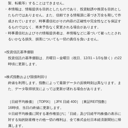
製、転載等）することはできません。
本情報は、情報提供を目的としたものであり、投資勧誘や推奨を目的とし
たものではありません。また、信頼できる情報源に基づき万全を期して作
成されていますが、時事通信社がその内容の正確性や完全性などを保証す
るものではなく、将来予告なく変更される場合があります。
時事通信社およびその情報提供者は、本情報などに基づいて被ったとされ
るいかなる損失、損害についても一切の責任を負いません。
○投資信託基準価額
投資信託の基準価額は、月曜日～金曜日（祝日、12/31～1/3を除く）の22
時頃に更新します。
○株式指数および国債利回り
終値を利用します。指数によって最新データの反映時刻は異なります。ま
た、データ取得状況によっては更新が遅れる場合があります。
［日経平均株価］［TOPIX］［JPX 日経 400］［東証REIT指数］
16時頃、当日の終値に更新します。
※日経平均株価に関する著作権並びに「日経」及び日経平均株価の表示に
対する知的財産権その他一切の権利は、全て株式会社日本経済新聞社に帰
属します。