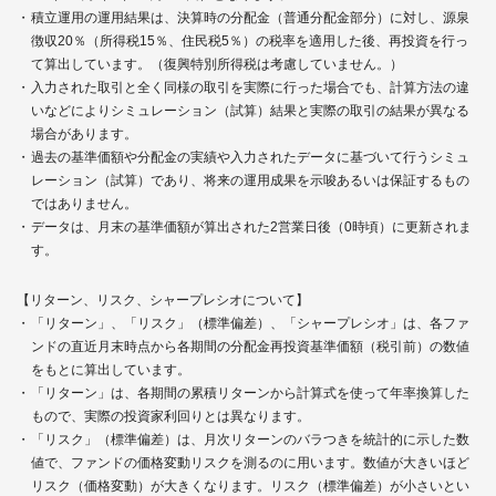
積立運用の運用結果は、決算時の分配金（普通分配金部分）に対し、源泉
徴収20％（所得税15％、住民税5％）の税率を適用した後、再投資を行っ
て算出しています。（復興特別所得税は考慮していません。）
入力された取引と全く同様の取引を実際に行った場合でも、計算方法の違
いなどによりシミュレーション（試算）結果と実際の取引の結果が異なる
場合があります。
過去の基準価額や分配金の実績や入力されたデータに基づいて行うシミュ
レーション（試算）であり、将来の運用成果を示唆あるいは保証するもの
ではありません。
データは、月末の基準価額が算出された2営業日後（0時頃）に更新されま
す。
【リターン、リスク、シャープレシオについて】
「リターン」、「リスク」（標準偏差）、「シャープレシオ」は、各ファ
ンドの直近月末時点から各期間の分配金再投資基準価額（税引前）の数値
をもとに算出しています。
「リターン」は、各期間の累積リターンから計算式を使って年率換算した
もので、実際の投資家利回りとは異なります。
「リスク」（標準偏差）は、月次リターンのバラつきを統計的に示した数
値で、ファンドの価格変動リスクを測るのに用います。数値が大きいほど
リスク（価格変動）が大きくなります。リスク（標準偏差）が小さいとい