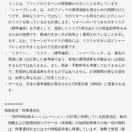
うことは、ファンドのリターンの変動幅が小さいことを示しています。
「シャープレシオ」は、そのファンドの運用成績を測るための指標のひと
つです。単純なリターンではなく、そのリターンを得るためにどのくらい
のリスクを取っているかを計測します。リターンのバラつきを示すリスク
（標準偏差）を尺度として、負担したリスク1単位あたりの収益効率性をみ
るための指標です。数値の大きい方が効率よく運用されていることを示し
ます。なお、リターンがマイナスの場合には、リスクが大きいほどシャー
プレシオが大きくなるので注意が必要です。
「リターン」、「リスク」（標準偏差）、「シャープレシオ」は、過去の
実績に基づき計算した参考値であり、将来の運用成果を示唆あるいは保証
するものではありません。また、税金・手数料等を考慮しておりませんの
で、実質的な投資成果を示すものではありません。計測期間が異なる場合
は、結果も異なる点にご注意ください。
データは、月末の基準価額が算出された2営業日後（0時頃）に更新されま
す。
=======
情報提供：時事通信社
「SMTAM比較＆シミュレーション」の計算に利用している投資信託、株式
指数および国債利回りのデータ（本情報）の知的財産権その他一切の権利
は、時事通信社またはその情報提供者に帰属しています。無断で使用（複