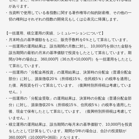
があります。
当資料で使用している各指数に関する著作権等の知的財産権、その他の一
切の権利はそれぞれの指数の開発元もしくは公表元に帰属します。
【一括運用、積立運用の実績、シミュレーションについて】
月末時点の基準価額をもとに、販売手数料を0％として算出しています。
一括運用の運用結果は、該当期間の月数に対し、10,000円を掛けた金額を
該当期間の最初の月末の基準価額で投資をしたとして算出しています。期
間が3年の場合は、360,000円（36カ月×10,000円）を一括運用をしたとし
て算出しています。
一括運用の「分配金再投資」の運用結果は、決算時の分配金（普通分配金
部分）に対し、源泉徴収20％（所得税15％、住民税5％）の税率を適用し
た後、再投資を行って算出しています。（復興特別所得税は考慮していま
せん。）
一括運用の「分配金受取」の運用結果は、決算時の分配金（普通分配金部
分）に対し、源泉徴収20％（所得税15％、住民税5％）の税率を適用した
後、現金で保有したとして算出しています。（復興特別所得税は考慮して
いません。）
積立運用の運用結果は、該当期間の毎月末の基準価額で、10,000円を投資
をしたとして計算をしています。期間が3年の場合は、合計の投資額が
360,000円（10,000円×36回）となります。