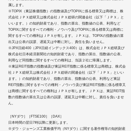
属します。
※TOPIX（東証株価指数）の指数値及びTOPIXに係る標章又は商標は、株
式会社ＪＰＸ総研又は株式会社ＪＰＸ総研の関連会社（以下「ＪＰＸ」と
いいます。）の知的財産であり、指数の算出、指数値の公表、利用など
TOPIXに関するすべての権利・ノウハウ及びTOPIXに係る標章又は商標に
関するすべての権利はＪＰＸが有します。ＪＰＸは、TOPIXの指数値の算
出又は公表の誤謬、遅延又は中断に対し、責任を負いません。
※JPX日経400（JPX日経インデックス400）は、株式会社ＪＰＸ総研及び
株式会社日本経済新聞社の知的財産であり、指数の算出、指数値の公表、
利用など同指数に関するすべての権利は、当該２社に帰属します。
※東証REIT指数の指数値及び東証REIT指数に係る標章又は商標は、株式会
社ＪＰＸ総研又は株式会社ＪＰＸ総研の関連会社（以下「ＪＰＸ」といい
ます。）の知的財産であり、指数の算出、指数値の公表、利用など東証
REIT指数に関するすべての権利・ノウハウ及び東証REIT指数に係る標章又
は商標に関するすべての権利はＪＰＸが有します。ＪＰＸは、東証REIT指
数の指数値の算出又は公表の誤謬、遅延又は中断に対し、責任を負いませ
ん。
［NYダウ］［FTSE100］［DAX］
日本時間の翌日7時以降に更新します。
※ダウ・ジョーンズ工業株価平均（NYダウ）に関する著作権等の知的財産