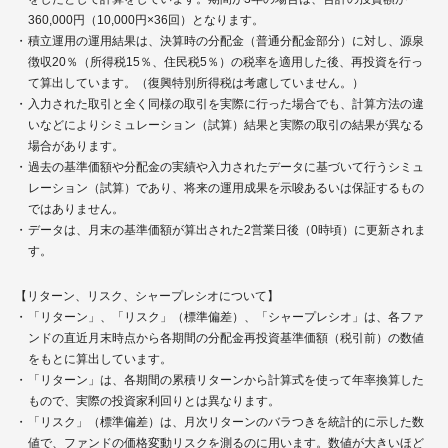
360,000円（10,000円×36回）となります。
積立運用の運用結果は、決算時の分配金（普通分配金部分）に対し、源泉
徴収20％（所得税15％、住民税5％）の税率を適用した後、再投資を行っ
て算出しています。（復興特別所得税は考慮していません。）
入力された取引と全く同様の取引を実際に行った場合でも、計算方法の違
いなどによりシミュレーション（試算）結果と実際の取引の結果が異なる
場合があります。
過去の基準価額や分配金の実績や入力されたデータに基づいて行うシミュ
レーション（試算）であり、将来の運用成果を示唆あるいは保証するもの
ではありません。
データは、月末の基準価額が算出された2営業日後（0時頃）に更新されま
す。
【リターン、リスク、シャープレシオについて】
「リターン」、「リスク」（標準偏差）、「シャープレシオ」は、各ファ
ンドの直近月末時点から各期間の分配金再投資基準価額（税引前）の数値
をもとに算出しています。
「リターン」は、各期間の累積リターンから計算式を使って年率換算した
もので、実際の投資家利回りとは異なります。
「リスク」（標準偏差）は、月次リターンのバラつきを統計的に示した数
値で、ファンドの価格変動リスクを測るのに用います。数値が大きいほど