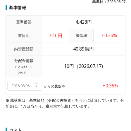
基準日：2026.08.07
基本情報
4,428
円
基準価額
+16円
+0.36%
前日比
騰落率
40.89億円
純資産総額
分配金情報
10円
（2026.07.17)
（1万口当たり、
税引前）
+0.36%
からの騰落率
※ 騰落率は、基準価額（分配金再投資）をもとに計算しています。分
配金は、1万口当たり、税引前で記載しています。
コスト