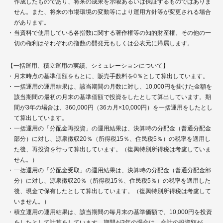
作成したものであり、将来の成果を示唆あるいは保証するものではありま
せん。また、将来の市場環境の変動等により運用方針等が変更される場合
があります。
当資料で使用している各指数に関する著作権等の知的財産権、その他の一
切の権利はそれぞれの指数の開発元もしくは公表元に帰属します。
【一括運用、積立運用の実績、シミュレーションについて】
月末時点の基準価額をもとに、販売手数料を0％として算出しています。
一括運用の運用結果は、該当期間の月数に対し、10,000円を掛けた金額を
該当期間の最初の月末の基準価額で投資をしたとして算出しています。期
間が3年の場合は、360,000円（36カ月×10,000円）を一括運用をしたとし
て算出しています。
一括運用の「分配金再投資」の運用結果は、決算時の分配金（普通分配金
部分）に対し、源泉徴収20％（所得税15％、住民税5％）の税率を適用し
た後、再投資を行って算出しています。（復興特別所得税は考慮していま
せん。）
一括運用の「分配金受取」の運用結果は、決算時の分配金（普通分配金部
分）に対し、源泉徴収20％（所得税15％、住民税5％）の税率を適用した
後、現金で保有したとして算出しています。（復興特別所得税は考慮して
いません。）
積立運用の運用結果は、該当期間の毎月末の基準価額で、10,000円を投資
をしたとして計算をしています。期間が3年の場合は、合計の投資額が