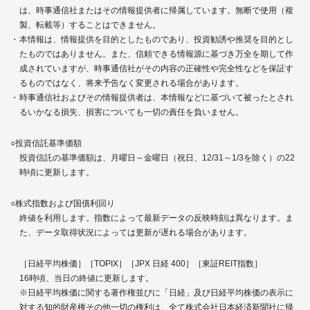
は、時事通信社またはその情報提供者に帰属しています。無断で使用（複
製、転載等）することはできません。
本情報は、情報提供を目的としたものであり、投資勧誘や推奨を目的とし
たものではありません。また、信頼できる情報源に基づき万全を期して作
成されていますが、時事通信社がその内容の正確性や完全性などを保証す
るものではなく、将来予告なく変更される場合があります。
時事通信社およびその情報提供者は、本情報などに基づいて被ったとされ
るいかなる損失、損害についても一切の責任を負いません。
○投資信託基準価額
投資信託の基準価額は、月曜日～金曜日（祝日、12/31～1/3を除く）の22
時頃に更新します。
○株式指数および国債利回り
終値を利用します。指数によって最新データの反映時刻は異なります。ま
た、データ取得状況によっては更新が遅れる場合があります。
［日経平均株価］［TOPIX］［JPX 日経 400］［東証REIT指数］
16時頃、当日の終値に更新します。
※日経平均株価に関する著作権並びに「日経」及び日経平均株価の表示に
対する知的財産権その他一切の権利は、全て株式会社日本経済新聞社に帰