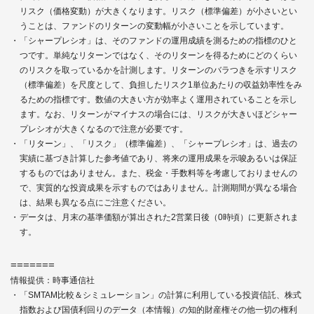
リスク（価格変動）が大きくなります。リスク（標準偏差）が小さいとい
うことは、ファンドのリターンの変動幅が小さいことを示しています。
「シャープレシオ」は、そのファンドの運用成績を測るための指標のひと
つです。単純なリターンではなく、そのリターンを得るためにどのくらい
のリスクを取っているかを計測します。リターンのバラつきを示すリスク
（標準偏差）を尺度として、負担したリスク1単位あたりの収益効率性をみ
るための指標です。数値の大きい方が効率よく運用されていることを示し
ます。なお、リターンがマイナスの場合には、リスクが大きいほどシャー
プレシオが大きくなるので注意が必要です。
「リターン」、「リスク」（標準偏差）、「シャープレシオ」は、過去の
実績に基づき計算した参考値であり、将来の運用成果を示唆あるいは保証
するものではありません。また、税金・手数料等を考慮しておりませんの
で、実質的な投資成果を示すものではありません。計測期間が異なる場合
は、結果も異なる点にご注意ください。
データは、月末の基準価額が算出された2営業日後（0時頃）に更新されま
す。
=======
情報提供：時事通信社
「SMTAM比較＆シミュレーション」の計算に利用している投資信託、株式
指数および国債利回りのデータ（本情報）の知的財産権その他一切の権利