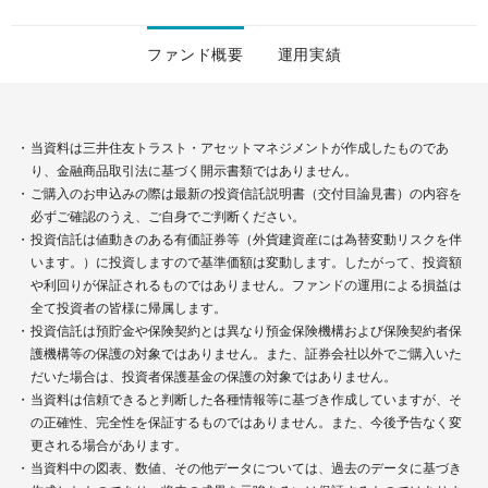
ファンド概要
運用実績
当資料は三井住友トラスト・アセットマネジメントが作成したものであ
り、金融商品取引法に基づく開示書類ではありません。
ご購入のお申込みの際は最新の投資信託説明書（交付目論見書）の内容を
必ずご確認のうえ、ご自身でご判断ください。
投資信託は値動きのある有価証券等（外貨建資産には為替変動リスクを伴
います。）に投資しますので基準価額は変動します。したがって、投資額
や利回りが保証されるものではありません。ファンドの運用による損益は
全て投資者の皆様に帰属します。
投資信託は預貯金や保険契約とは異なり預金保険機構および保険契約者保
護機構等の保護の対象ではありません。また、証券会社以外でご購入いた
だいた場合は、投資者保護基金の保護の対象ではありません。
当資料は信頼できると判断した各種情報等に基づき作成していますが、そ
の正確性、完全性を保証するものではありません。また、今後予告なく変
更される場合があります。
当資料中の図表、数値、その他データについては、過去のデータに基づき