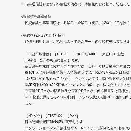
時事通信社およびその情報提供者は、本情報などに基づいて被った
○投資信託基準価額
投資信託の基準価額は、月曜日～金曜日（祝日、12/31～1/3を除
○株式指数および国債利回り
終値を利用します。指数によって最新データの反映時刻は異なりま
［日経平均株価］［TOPIX］［JPX 日経 400］［東証REIT指数］
16時頃、当日の終値に更新します。
※日経平均株価に関する著作権並びに「日経」及び日経平均株価の
※TOPIX（東証株価指数）の指数値及びTOPIXに係る標章又
TOPIXに関するすべての権利・ノウハウ及びTOPIXに係る標章
※JPX日経400（JPX日経インデックス400）は、株式会社
※東証REIT指数の指数値及び東証REIT指数に係る標章又は商
REIT指数に関するすべての権利・ノウハウ及び東証REIT指数
せん。
［NYダウ］［FTSE100］［DAX］
日本時間の翌日7時以降に更新します。
※ダウ・ジョーンズ工業株価平均（NYダウ）に関する著作権等の知的財産権