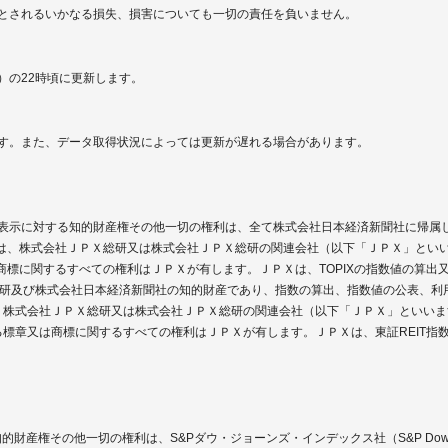
とされるいかなる損失、損害についても一切の責任を負いません。
く）の22時頃に更新します。
す。また、データ取得状況によっては更新が遅れる場合があります。
表示に対する知的財産権その他一切の権利は、全て株式会社日本経済新聞社に帰属
は商標は、株式会社ＪＰＸ総研又は株式会社ＪＰＸ総研の関連会社（以下「ＪＰＸ」と
又は商標に関するすべての権利はＪＰＸが有します。ＪＰＸは、TOPIXの指数値の算
ＪＰＸ総研及び株式会社日本経済新聞社の知的財産であり、指数の算出、指数値の公表、
標は、株式会社ＪＰＸ総研又は株式会社ＪＰＸ総研の関連会社（以下「ＪＰＸ」といい
に係る標章又は商標に関するすべての権利はＪＰＸが有します。ＪＰＸは、東証REIT
その他一切の権利は、S&Pダウ・ジョーンズ・インデックス社（S&P Dow Jones