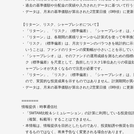
過去の基準価額や分配金の実績や入力されたデータに基づいて行う
データは、月末の基準価額が算出された2営業日後（0時頃）に更新
【リターン、リスク、シャープレシオについて】
「リターン」、「リスク」（標準偏差）、「シャープレシオ」は、
「リターン」は、各期間の累積リターンから計算式を使って年率換
「リスク」（標準偏差）は、月次リターンのバラつきを統計的に示
いうことは、ファンドのリターンの変動幅が小さいことを示してい
「シャープレシオ」は、そのファンドの運用成績を測るための指標
ク（標準偏差）を尺度として、負担したリスク1単位あたりの収益
ャープレシオが大きくなるので注意が必要です。
「リターン」、「リスク」（標準偏差）、「シャープレシオ」は、
ので、実質的な投資成果を示すものではありません。計測期間が異
データは、月末の基準価額が算出された2営業日後（0時頃）に更新
=======
情報提供：時事通信社
「SMTAM比較＆シミュレーション」の計算に利用している投資
（複製、転載等）することはできません。
本情報は、情報提供を目的としたものであり、投資勧誘や推奨を目
するものではなく、将来予告なく変更される場合があります。