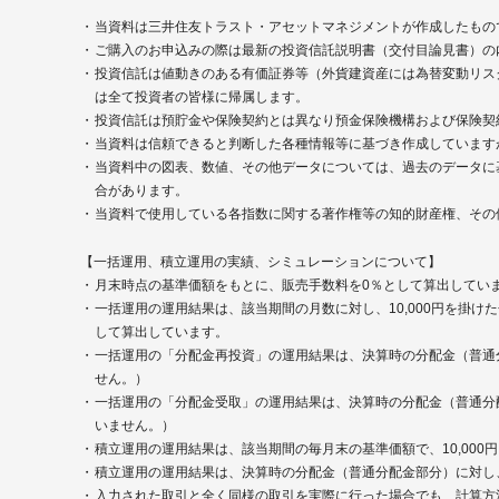
当資料は三井住友トラスト・アセットマネジメントが作成したもの
ご購入のお申込みの際は最新の投資信託説明書（交付目論見書）の
投資信託は値動きのある有価証券等（外貨建資産には為替変動リス
は全て投資者の皆様に帰属します。
投資信託は預貯金や保険契約とは異なり預金保険機構および保険契
当資料は信頼できると判断した各種情報等に基づき作成しています
当資料中の図表、数値、その他データについては、過去のデータに
合があります。
当資料で使用している各指数に関する著作権等の知的財産権、その
【一括運用、積立運用の実績、シミュレーションについて】
月末時点の基準価額をもとに、販売手数料を0％として算出してい
一括運用の運用結果は、該当期間の月数に対し、10,000円を掛けた
して算出しています。
一括運用の「分配金再投資」の運用結果は、決算時の分配金（普通
せん。）
一括運用の「分配金受取」の運用結果は、決算時の分配金（普通分
いません。）
積立運用の運用結果は、該当期間の毎月末の基準価額で、10,000円を
積立運用の運用結果は、決算時の分配金（普通分配金部分）に対し
入力された取引と全く同様の取引を実際に行った場合でも、計算方