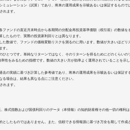
シミュレーション（試算）であり、将来の運用成果を示唆あるいは保証するもので
されます。
各ファンドの直近月末時点から各期間の分配金再投資基準価額（税引前）の数値を
算したもので、実際の投資家利回りとは異なります。
した数値で、ファンドの価格変動リスクを測るのに用います。数値が大きいほどリ
ます。
のひとつです。単純なリターンではなく、そのリターンを得るためにどのくらいの
効率性をみるための指標です。数値の大きい方が効率よく運用されていることを示
過去の実績に基づき計算した参考値であり、将来の運用成果を示唆あるいは保証す
なる場合は、結果も異なる点にご注意ください。
されます。
信託、株式指数および国債利回りのデータ（本情報）の知的財産権その他一切の権利
的としたものではありません。また、信頼できる情報源に基づき万全を期して作成