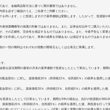
であり、金融商品取引法に基づく開示書類ではありません。
内容を必ずご確認のうえ、ご自身でご判断ください。
クを伴います。）に投資しますので基準価額は変動します。したがって、投資額や
約者保護機構等の保護の対象ではありません。また、証券会社以外でご購入いただ
が、その正確性、完全性を保証するものではありません。また、今後予告なく変更
基づき作成したものであり、将来の成果を示唆あるいは保証するものではありませ
他の一切の権利はそれぞれの指数の開発元もしくは公表元に帰属します。
ます。
金額を該当期間の最初の月末の基準価額で投資をしたとして算出しています。期間が3年の
分配金部分）に対し、源泉徴収20％（所得税15％、住民税5％）の税率を適用した
配金部分）に対し、源泉徴収20％（所得税15％、住民税5％）の税率を適用した後
投資をしたとして計算をしています。期間が3年の場合は、合計の投資額が360,000円
、源泉徴収20％（所得税15％、住民税5％）の税率を適用した後、再投資を行って
法の違いなどによりシミュレーション（試算）結果と実際の取引の結果が異なる場