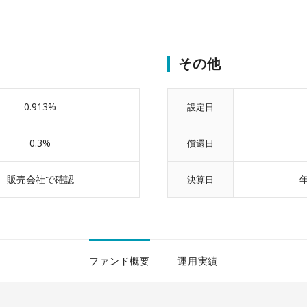
その他
0.913%
設定日
0.3%
償還日
販売会社で確認
決算日
ファンド概要
運用実績