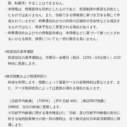
製、転載等）することはできません。
本情報は、情報提供を目的としたものであり、投資勧誘や推奨を目的とし
たものではありません。また、信頼できる情報源に基づき万全を期して作
成されていますが、時事通信社がその内容の正確性や完全性などを保証す
るものではなく、将来予告なく変更される場合があります。
時事通信社およびその情報提供者は、本情報などに基づいて被ったとされ
るいかなる損失、損害についても一切の責任を負いません。
○投資信託基準価額
投資信託の基準価額は、月曜日～金曜日（祝日、12/31～1/3を除く）の22
時頃に更新します。
○株式指数および国債利回り
終値を利用します。指数によって最新データの反映時刻は異なります。ま
た、データ取得状況によっては更新が遅れる場合があります。
［日経平均株価］［TOPIX］［JPX 日経 400］［東証REIT指数］
16時頃、当日の終値に更新します。
※日経平均株価に関する著作権並びに「日経」及び日経平均株価の表示に
対する知的財産権その他一切の権利は、全て株式会社日本経済新聞社に帰
属します。