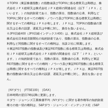
※TOPIX（東証株価指数）の指数値及びTOPIXに係る標章又は商標は、株
式会社ＪＰＸ総研又は株式会社ＪＰＸ総研の関連会社（以下「ＪＰＸ」と
いいます。）の知的財産であり、指数の算出、指数値の公表、利用など
TOPIXに関するすべての権利・ノウハウ及びTOPIXに係る標章又は商標に
関するすべての権利はＪＰＸが有します。ＪＰＸは、TOPIXの指数値の算
出又は公表の誤謬、遅延又は中断に対し、責任を負いません。
※JPX日経400（JPX日経インデックス400）は、株式会社ＪＰＸ総研及び
株式会社日本経済新聞社の知的財産であり、指数の算出、指数値の公表、
利用など同指数に関するすべての権利は、当該２社に帰属します。
※東証REIT指数の指数値及び東証REIT指数に係る標章又は商標は、株式会
社ＪＰＸ総研又は株式会社ＪＰＸ総研の関連会社（以下「ＪＰＸ」といい
ます。）の知的財産であり、指数の算出、指数値の公表、利用など東証
REIT指数に関するすべての権利・ノウハウ及び東証REIT指数に係る標章又
は商標に関するすべての権利はＪＰＸが有します。ＪＰＸは、東証REIT指
数の指数値の算出又は公表の誤謬、遅延又は中断に対し、責任を負いませ
ん。
［NYダウ］［FTSE100］［DAX］
日本時間の翌日7時以降に更新します。
※ダウ・ジョーンズ工業株価平均（NYダウ）に関する著作権等の知的財産
権その他一切の権利は、S&Pダウ・ジョーンズ・インデックス社（S&P