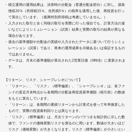
積立運用の運用結果は、決算時の分配金（普通分配金部分）に対し、源泉
徴収20％（所得税15％、住民税5％）の税率を適用した後、再投資を行っ
て算出しています。（復興特別所得税は考慮していません。）
入力された取引と全く同様の取引を実際に行った場合でも、計算方法の違
いなどによりシミュレーション（試算）結果と実際の取引の結果が異なる
場合があります。
過去の基準価額や分配金の実績や入力されたデータに基づいて行うシミュ
レーション（試算）であり、将来の運用成果を示唆あるいは保証するもの
ではありません。
データは、月末の基準価額が算出された2営業日後（0時頃）に更新されま
す。
【リターン、リスク、シャープレシオについて】
「リターン」、「リスク」（標準偏差）、「シャープレシオ」は、各ファ
ンドの直近月末時点から各期間の分配金再投資基準価額（税引前）の数値
をもとに算出しています。
「リターン」は、各期間の累積リターンから計算式を使って年率換算した
もので、実際の投資家利回りとは異なります。
「リスク」（標準偏差）は、月次リターンのバラつきを統計的に示した数
値で、ファンドの価格変動リスクを測るのに用います。数値が大きいほど
リスク（価格変動）が大きくなります。リスク（標準偏差）が小さいとい