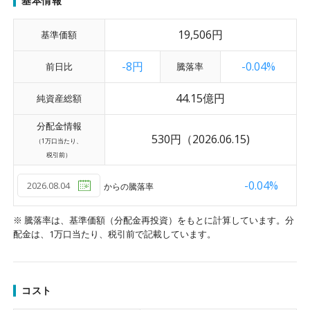
基本情報
19,506
円
基準価額
-8円
-0.04%
前日比
騰落率
44.15億円
純資産総額
分配金情報
530円
（2026.06.15)
（1万口当たり、
税引前）
-0.04%
からの騰落率
※ 騰落率は、基準価額（分配金再投資）をもとに計算しています。分
配金は、1万口当たり、税引前で記載しています。
コスト