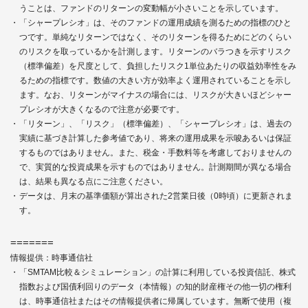
うことは、ファンドのリターンの変動幅が小さいことを示しています。
「シャープレシオ」は、そのファンドの運用成績を測るための指標のひと
つです。単純なリターンではなく、そのリターンを得るためにどのくらい
のリスクを取っているかを計測します。リターンのバラつきを示すリスク
（標準偏差）を尺度として、負担したリスク1単位あたりの収益効率性をみ
るための指標です。数値の大きい方が効率よく運用されていることを示し
ます。なお、リターンがマイナスの場合には、リスクが大きいほどシャー
プレシオが大きくなるので注意が必要です。
「リターン」、「リスク」（標準偏差）、「シャープレシオ」は、過去の
実績に基づき計算した参考値であり、将来の運用成果を示唆あるいは保証
するものではありません。また、税金・手数料等を考慮しておりませんの
で、実質的な投資成果を示すものではありません。計測期間が異なる場合
は、結果も異なる点にご注意ください。
データは、月末の基準価額が算出された2営業日後（0時頃）に更新されま
す。
=======
情報提供：時事通信社
「SMTAM比較＆シミュレーション」の計算に利用している投資信託、株式
指数および国債利回りのデータ（本情報）の知的財産権その他一切の権利
は、時事通信社またはその情報提供者に帰属しています。無断で使用（複