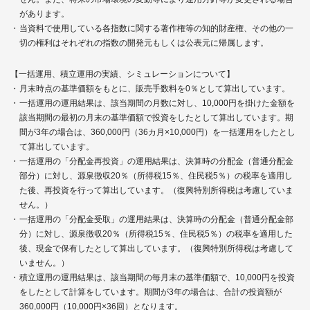
があります。
当資料で使用している各指数に関する著作権等の知的財産権、その他の一
切の権利はそれぞれの指数の開発元もしくは公表元に帰属します。
【一括運用、積立運用の実績、シミュレーションについて】
月末時点の基準価額をもとに、販売手数料を0％として算出しています。
一括運用の運用結果は、該当期間の月数に対し、10,000円を掛けた金額を
該当期間の最初の月末の基準価額で投資をしたとして算出しています。期
間が3年の場合は、360,000円（36カ月×10,000円）を一括運用をしたとし
て算出しています。
一括運用の「分配金再投資」の運用結果は、決算時の分配金（普通分配金
部分）に対し、源泉徴収20％（所得税15％、住民税5％）の税率を適用し
た後、再投資を行って算出しています。（復興特別所得税は考慮していま
せん。）
一括運用の「分配金受取」の運用結果は、決算時の分配金（普通分配金部
分）に対し、源泉徴収20％（所得税15％、住民税5％）の税率を適用した
後、現金で保有したとして算出しています。（復興特別所得税は考慮して
いません。）
積立運用の運用結果は、該当期間の毎月末の基準価額で、10,000円を投資
をしたとして計算をしています。期間が3年の場合は、合計の投資額が
360,000円（10,000円×36回）となります。