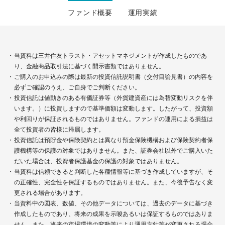
ファンド概要
運用実績
当資料は三井住友トラスト・アセットマネジメントが作成したものであ
り、金融商品取引法に基づく開示書類ではありません。
ご購入のお申込みの際は最新の投資信託説明書（交付目論見書）の内容を
必ずご確認のうえ、ご自身でご判断ください。
投資信託は値動きのある有価証券等（外貨建資産には為替変動リスクを伴
います。）に投資しますので基準価額は変動します。したがって、投資額
や利回りが保証されるものではありません。ファンドの運用による損益は
全て投資者の皆様に帰属します。
投資信託は預貯金や保険契約とは異なり預金保険機構および保険契約者保
護機構等の保護の対象ではありません。また、証券会社以外でご購入いた
だいた場合は、投資者保護基金の保護の対象ではありません。
当資料は信頼できると判断した各種情報等に基づき作成していますが、そ
の正確性、完全性を保証するものではありません。また、今後予告なく変
更される場合があります。
当資料中の図表、数値、その他データについては、過去のデータに基づき
作成したものであり、将来の成果を示唆あるいは保証するものではありま
せん。また、将来の市場環境の変動等により運用方針等が変更される場合